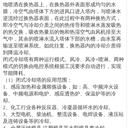
地喷洒在换热器上，在换热器外表面形成均匀的水
膜，冷空气由塔体下方的进风口进入塔内，与喷淋水
逆流经过换热器表面，在此过程中有两种换热方式，
即冷空气与冷却介质之间的热传导和喷淋水蒸发吸热
的热交换，吸收热量后的饱和热湿空气由风机排至大
气中，其余的喷淋水流入塔体下部的水槽，由水泵再
输送至喷淋系统。如此往复，换热器内的冷却介质得
到降温冷却。
闭式冷却塔有两种运行模式。风冷、风冷
+
喷淋。两种
模式的切换由电控系统根据工况要求自动进行，实现
节能降耗。
（
1
）闭式冷却塔的应用范围：
1
、感应加热和金属熔炼设备，如：高、中频淬火设
备、中频电源和电炉、感应透热炉、保温炉等的冷
却。
2
、
化工
行业各种反应器、冷凝器循环水的冷却。
3
、大型电机、柴油机、整流设备、电焊设备、液压站
及连铸设备等的冷却。
4
、金属压铸
模具
,
注塑模具等大型模具类冷却。