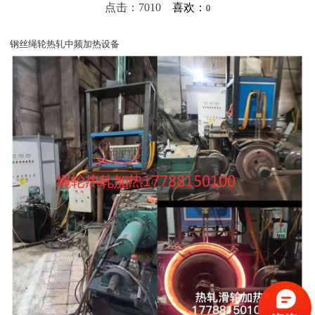
点击：7010
喜欢：
0
钢丝绳轮热轧中频加热设备